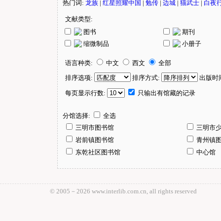
热门词:
龙族
|
红星照耀中国
|
勉传
|
边城
|
猫武士
|
白夜
文献类型:
图书
期刊
缩微制品
小册子
语言种类:
中文
西文
全部
排序选项:
排序方式:
出版时
每页显示行数:
只输出有馆藏的记录
分馆选择:
全选
三明市图书馆
三明市
岩前镇图书馆
青州镇
东乾社区图书馆
中心馆
© 2005－
2026 www.interlib.com.cn, all rights reserved