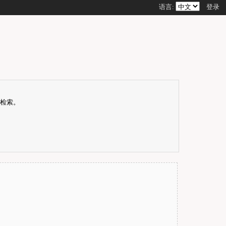
语言:
登录
合检索。