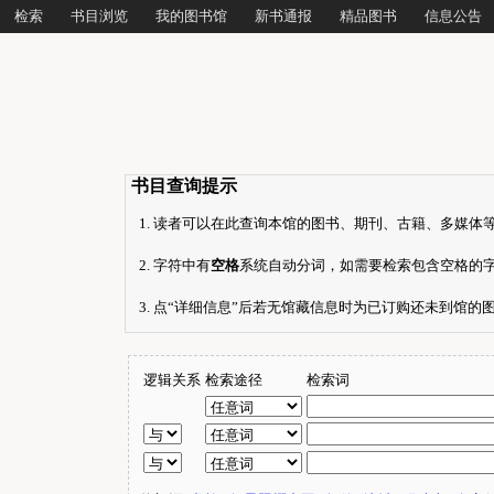
检索
书目浏览
我的图书馆
新书通报
精品图书
信息公告
书目查询提示
读者可以在此查询本馆的图书、期刊、古籍、多媒体等
字符中有
空格
系统自动分词，如需要检索包含空格的
点“详细信息”后若无馆藏信息时为已订购还未到馆的
逻辑关系
检索途径
检索词