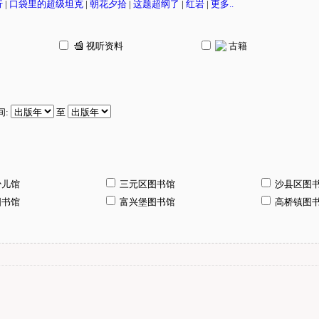
行
|
口袋里的超级坦克
|
朝花夕拾
|
这题超纲了
|
红岩
|
更多..
视听资料
古籍
间:
至
少儿馆
三元区图书馆
沙县区图
图书馆
富兴堡图书馆
高桥镇图